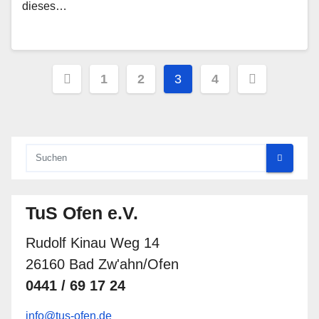
dieses…
Seitennummerierung
1
2
3
4
der
Beiträge
TuS Ofen e.V.
Rudolf Kinau Weg 14
26160 Bad Zw'ahn/Ofen
0441 / 69 17 24
info@tus-ofen.de