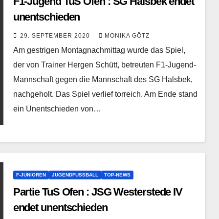
F1-Jugend TuS Ofen : SG Halsbek endet
unentschieden
29. SEPTEMBER 2020
MONIKA GÖTZ
Am gestrigen Montagnachmittag wurde das Spiel,
der von Trainer Hergen Schütt, betreuten F1-Jugend-
Mannschaft gegen die Mannschaft des SG Halsbek,
nachgeholt. Das Spiel verlief torreich. Am Ende stand
ein Unentschieden von…
F-JUNIOREN
JUGENDFUSSBALL
TOP-NEWS
Partie TuS Ofen : JSG Westerstede IV
endet unentschieden