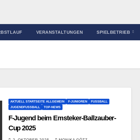
RBSTLAUF
VERANSTALTUNGEN
SPIELBETRIEB
AKTUELL STARTSEITE ALLGEMEIN
F-JUNIOREN
FUSSBALL
JUGENDFUSSBALL
TOP-NEWS
F-Jugend beim Emsteker-Ballzauber-
Cup 2025
2. OKTOBER 2025
MONIKA GÖTZ