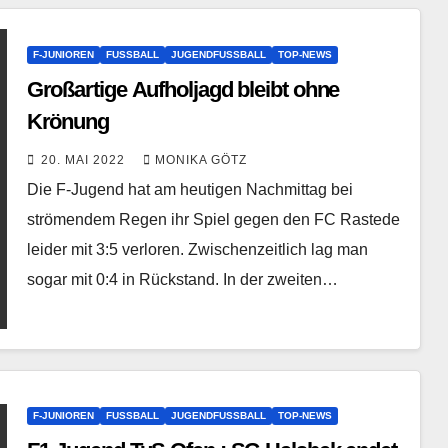
F-JUNIOREN
FUSSBALL
JUGENDFUSSBALL
TOP-NEWS
Großartige Aufholjagd bleibt ohne
Krönung
20. MAI 2022
MONIKA GÖTZ
Die F-Jugend hat am heutigen Nachmittag bei
strömendem Regen ihr Spiel gegen den FC Rastede
leider mit 3:5 verloren. Zwischenzeitlich lag man
sogar mit 0:4 in Rückstand. In der zweiten…
F-JUNIOREN
FUSSBALL
JUGENDFUSSBALL
TOP-NEWS