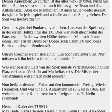
Dennis Appeldorn: „Natürlich ist das alles wirklich bitter. Nicht nur
für die Spieler selbst sondern auch für das ganze Team und das
Aufstiegsziel. Aber die Mannschaft hat auch heute wieder gezeigt,
dass jeder für jeden spielt und wie alle an einem Strang ziehen. Der
Sieg war hochverdient!“.
Genau, es gibt drei Punkte zu verbuchen. Lars van der Spek sorgte
in der ersten Halbzeit für das 1:0. Dies war auch gleichzeitig der
Pausenstand. In der zweiten Hälfte drehte die Mannschaft noch
einmal auf. Tristan Bruns per Doppelschlag zum 3:0 und Jonas
Barth zum abschließenden 4:0.
Unsere Coaches waren sich einig: „Ein hochverdienter Sieg. Nur
müssen wir ihn leider wieder bitter bezahlen!“.
Was war passiert? Lars van der Spek musste verletzungsbedingt den
Platz verlassen. Verdacht auf Muskelfaserriss. Die Misere der
Verletzungen will einfach nicht abreißen.
Nun heißt es dennoch: Fokus auf den kommenden Freitag. Wieder
Heimspiel. Und was für eins. Augustfehn ist zu Gast in Ofen. Ein
weiterer, direkter Konkurrent im Aufsteigsrennen. Es bleibt
spannend!
Heute im Kader des TUSO1:
Max Bode, Gytis Clausen, Helge Dreier, Kevin Lüers, Alexander