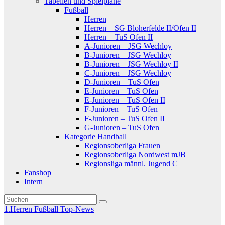
Tabellen und Spielpläne
Fußball
Herren
Herren – SG Bloherfelde II/​Ofen II
Herren – TuS Ofen II
A-Junioren – JSG Wechloy
B-Junioren – JSG Wechloy
B-Junioren – JSG Wechloy II
C-Junioren – JSG Wechloy
D-Junioren – TuS Ofen
E-Junioren – TuS Ofen
E-Junioren – TuS Ofen II
F-Junioren – TuS Ofen
F-Junioren – TuS Ofen II
G-Junioren – TuS Ofen
Kategorie Handball
Regionsoberliga Frauen
Regionsoberliga Nordwest mJB
Regionsliga männl. Jugend C
Fanshop
Intern
1.Herren
Fußball
Top-News