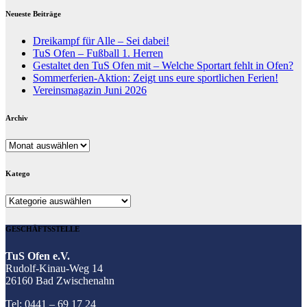
Neueste Beiträge
Dreikampf für Alle – Sei dabei!
TuS Ofen – Fußball 1. Herren
Gestaltet den TuS Ofen mit – Welche Sportart fehlt in Ofen?
Sommerferien-Aktion: Zeigt uns eure sportlichen Ferien!
Vereinsmagazin Juni 2026
Archiv
Archiv
Katego
Katego
GESCHÄFTSSTELLE
TuS Ofen e.V.
Rudolf-Kinau-Weg 14
26160 Bad Zwischenahn
Tel: 0441 – 69 17 24