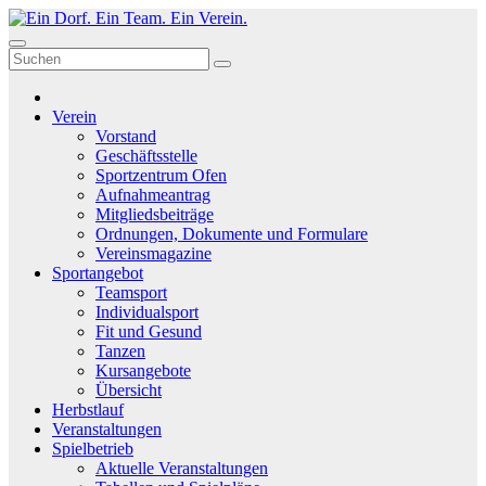
Zum
Inhalt
Ein Dorf. Ein Team. Ein Verein.
Sportverein im Ammerland. Für Leistungs-, Freizeit-, Breiten- und
springen
Gesundheitssport.
Verein
Vorstand
Geschäftsstelle
Sportzentrum Ofen
Aufnahmeantrag
Mitgliedsbeiträge
Ordnungen, Dokumente und Formulare
Vereinsmagazine
Sportangebot
Teamsport
Individualsport
Fit und Gesund
Tanzen
Kursangebote
Übersicht
Herbstlauf
Veranstaltungen
Spielbetrieb
Aktuelle Veranstaltungen