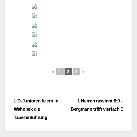
◄
1
2
3
►
Beitragsnavigation
D-Junioren feiern in
1.Herren gewinnt 8:0 –
Wahnbek die
Bergmann trifft vierfach
Tabellenführung