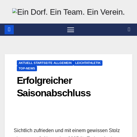
Zum
Inhalt
springen
AKTUELL STARTSEITE ALLGEMEIN
LEICHTATHLETIK
TOP-NEWS
Erfolgreicher
Saisonabschluss
​Sichtlich zufrieden und mit einem gewissen Stolz