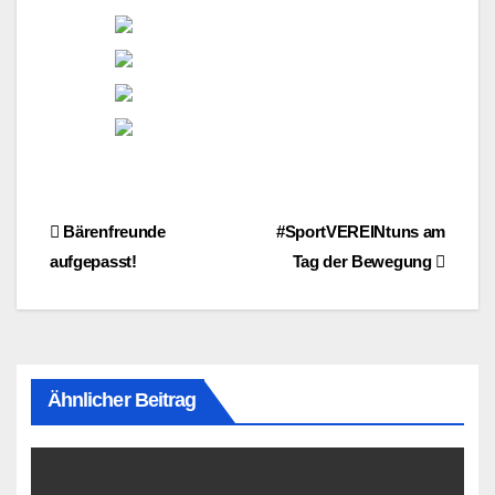
Beitragsnavigation
Bärenfreunde
#SportVEREINtuns am
aufgepasst!
Tag der Bewegung
Ähnlicher Beitrag