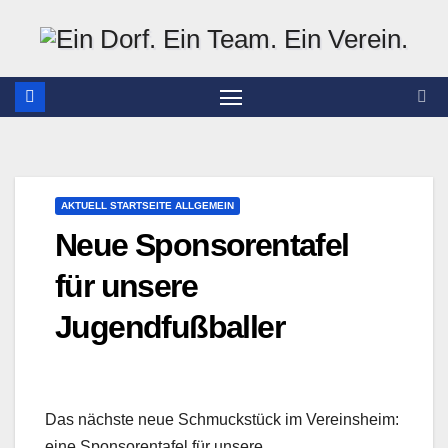
Zum
Inhalt
springen
AKTUELL STARTSEITE ALLGEMEIN
Neue Sponsorentafel
für unsere
Jugendfußballer
Das nächste neue Schmuckstück im Vereinsheim:
eine Sponsorentafel für unsere