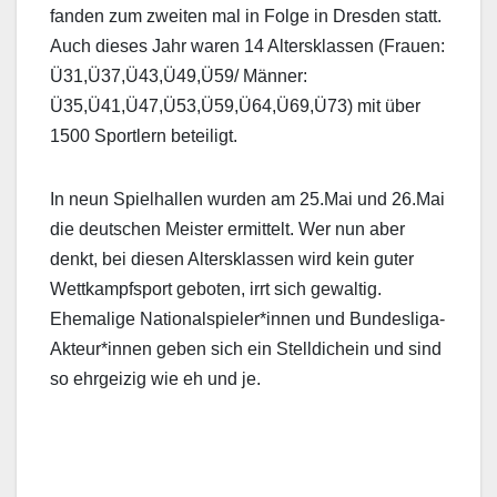
fanden zum zweiten mal in Folge in Dresden statt.
Auch dieses Jahr waren 14 Altersklassen (Frauen:
Ü31,Ü37,Ü43,Ü49,Ü59/ Männer:
Ü35,Ü41,Ü47,Ü53,Ü59,Ü64,Ü69,Ü73) mit über
1500 Sportlern beteiligt.
In neun Spielhallen wurden am 25.Mai und 26.Mai
die deutschen Meister ermittelt. Wer nun aber
denkt, bei diesen Altersklassen wird kein guter
Wettkampfsport geboten, irrt sich gewaltig.
Ehemalige Nationalspieler*innen und Bundesliga-
Akteur*innen geben sich ein Stelldichein und sind
so ehrgeizig wie eh und je.