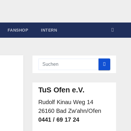
FANSHOP
INTERN
TuS Ofen e.V.
Rudolf Kinau Weg 14
26160 Bad Zw'ahn/Ofen
0441 / 69 17 24