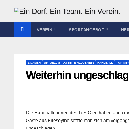
Zum
Inhalt
springen
VEREIN
SPORTANGEBOT
HE
1.DAMEN
AKTUELL STARTSEITE ALLGEMEIN
HANDBALL
TOP-NE
Weiterhin ungeschla
Die Handballerinnen des TuS Ofen haben auch ihr
Gäste aus Friesoythe setzte man sich am vergange
ungeschlagen.