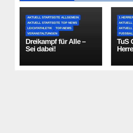
AKTUELL STARTSEITE ALLGEMEIN
1.HERRE
AKTUELL STARTSEITE TOP NEWS
AKTUELL
LEICHTATHLETIK
TOP-NEWS
AKTUELL
VERANSTALTUNGEN
FUSSBAL
Dreikampf für Alle –
TuS O
Sei dabei!
Herr