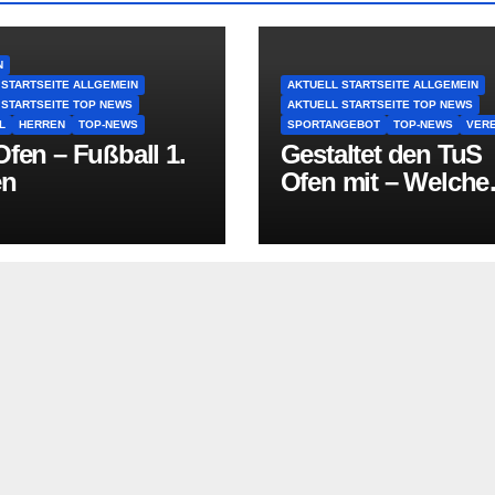
N
 STARTSEITE ALLGEMEIN
AKTUELL STARTSEITE ALLGEMEIN
 STARTSEITE TOP NEWS
AKTUELL STARTSEITE TOP NEWS
L
HERREN
TOP-NEWS
SPORTANGEBOT
TOP-NEWS
VERE
fen – Fußball 1.
Gestaltet den TuS
en
Ofen mit – Welche
Sportart fehlt in O