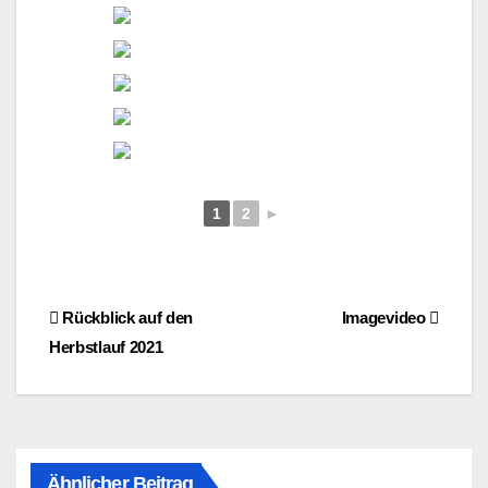
1
2
►
Beitragsnavigation
Rückblick auf den
Imagevideo
Herbstlauf 2021
Ähnlicher Beitrag