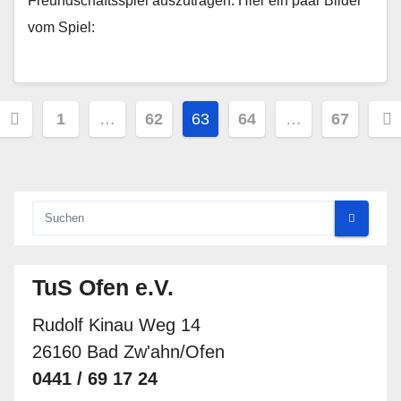
Freundschaftsspiel auszutragen. Hier ein paar Bilder
vom Spiel:
Seitennummerierung
1
…
62
63
64
…
67
der
Beiträge
TuS Ofen e.V.
Rudolf Kinau Weg 14
26160 Bad Zw'ahn/Ofen
0441 / 69 17 24