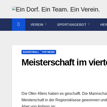
Zum
Inhalt
springen
VEREIN
SPORTANGEBOT
HE
BASKETBALL
TOP-NEWS
Meisterschaft im vier
Die Ofen 49ers haben es geschafft. Die Mannschaf
Meisterschaft in der Regionsklasse gewonnen und i
Aber von Anfang an: