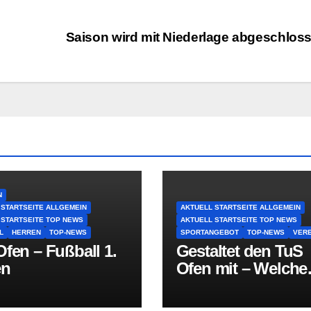
Saison wird mit Niederlage abgeschlos
N
 STARTSEITE ALLGEMEIN
AKTUELL STARTSEITE ALLGEMEIN
 STARTSEITE TOP NEWS
AKTUELL STARTSEITE TOP NEWS
L
HERREN
TOP-NEWS
SPORTANGEBOT
TOP-NEWS
VERE
fen – Fußball 1.
Gestaltet den TuS
en
Ofen mit – Welche
Sportart fehlt in O