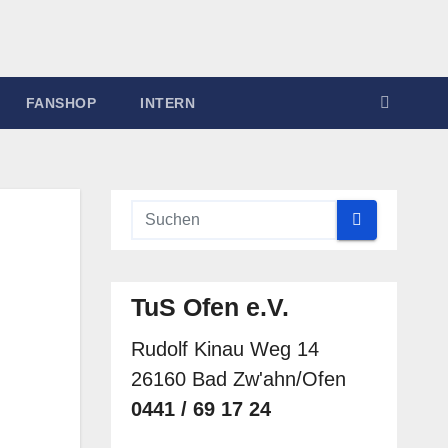
FANSHOP
INTERN
TuS Ofen e.V.
Rudolf Kinau Weg 14
26160 Bad Zw'ahn/Ofen
0441 / 69 17 24