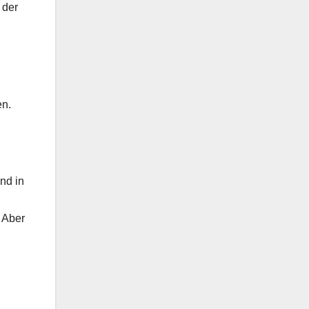
 der
en.
nd in
 Aber