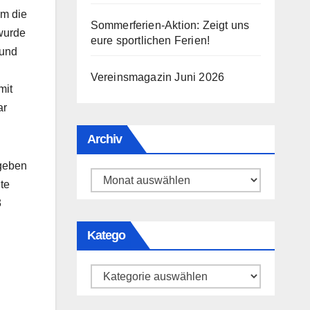
am die
Sommerferien-Aktion: Zeigt uns
wurde
eure sportlichen Ferien!
 und
Vereinsmagazin Juni 2026
mit
ar
Archiv
egeben
Archiv
te
3
Katego
Katego