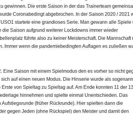
zu gewinnen. Die erste Saison in der das Trainerteam gemeins
wurde Coronabedingt abgebrochen. In der Saison 2020 / 2021 
USO1 startete eine grandioses Serie. Man gewann alle Spiele
de die Saison aufgrund weiterer Lockdowns immer wieder
ellenplatz führte also zu keiner Meisterschaft. Die Mannschaft 
ren. Immer wenn die pandemiebedingten Auflagen es zuließen w
22. Eine Saison mit einem Spielmodus den es vorher so nicht g
e sich auf einen neuen Modus. Die Hinserie wurde als sogenann
e Erste von Spieltag zu Spieltag auf. Am Ende konnten 11 der 1
ederlage hinnehmen und spielte einmal Unentschieden. Das
 Aufstiegsrunde (früher Rückrunde). Hier spielten dann die
eder gegen Jeden (ohne Rückspiel) den Meister und damit den