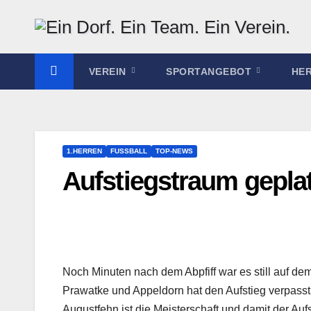
Zum
Inhalt
springen
VEREIN
SPORTANGEBOT
HE
1.HERREN
FUSSBALL
TOP-NEWS
Aufstiegstraum geplat
Noch Minuten nach dem Abpfiff war es still auf
Prawatke und Appeldorn hat den Aufstieg verpasst
Augustfehn ist die Meisterschaft und damit der Aufs