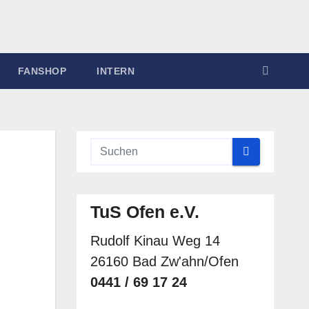
FANSHOP
INTERN
TuS Ofen e.V.
Rudolf Kinau Weg 14
26160 Bad Zw'ahn/Ofen
0441 / 69 17 24