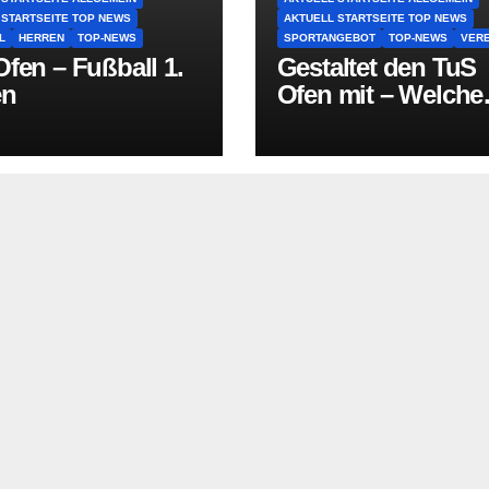
 STARTSEITE TOP NEWS
AKTUELL STARTSEITE TOP NEWS
L
HERREN
TOP-NEWS
SPORTANGEBOT
TOP-NEWS
VERE
fen – Fußball 1.
Gestaltet den TuS
en
Ofen mit – Welche
Sportart fehlt in O