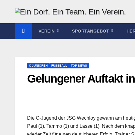
Zum
Inhalt
springen
VEREIN
SPORTANGEBOT
HE
C-JUNIOREN
FUSSBALL
TOP-NEWS
Gelungener Auftakt 
Die C-Jugend der JSG Wechloy gewann am heutigen
Paul (1), Tammo (1) und Lasse (1). Nach dem kna
wieder Zeit für einen deutlicheren Erfolg. Trainer