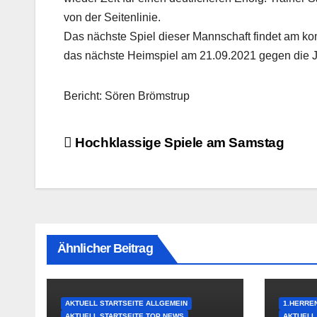
von der Seitenlinie.
Das nächste Spiel dieser Mannschaft findet am ko
das nächste Heimspiel am 21.09.2021 gegen die 
Bericht: Sören Brömstrup
Beitragsnavigation
Hochklassige Spiele am Samstag
Ähnlicher Beitrag
AKTUELL STARTSEITE ALLGEMEIN
1.HERRE
AKTUELL STARTSEITE TOP NEWS
AKTUELL