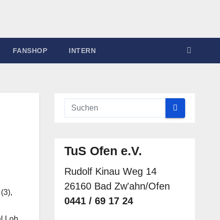
FANSHOP
INTERN
TuS Ofen e.V.
Rudolf Kinau Weg 14
26160 Bad Zw'ahn/Ofen
(3),
0441 / 69 17 24
el Lob