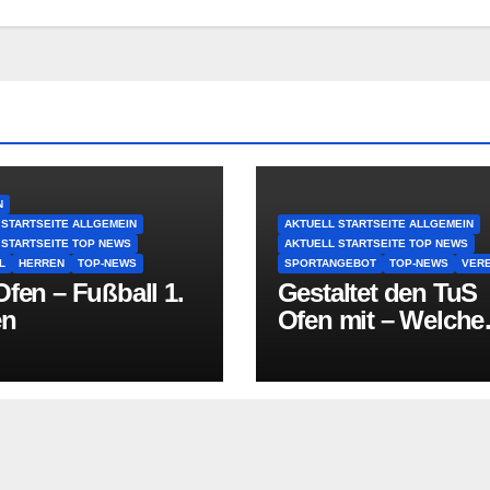
N
 STARTSEITE ALLGEMEIN
AKTUELL STARTSEITE ALLGEMEIN
 STARTSEITE TOP NEWS
AKTUELL STARTSEITE TOP NEWS
L
HERREN
TOP-NEWS
SPORTANGEBOT
TOP-NEWS
VERE
fen – Fußball 1.
Gestaltet den TuS
en
Ofen mit – Welche
Sportart fehlt in O