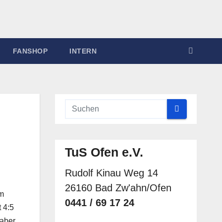
FANSHOP
INTERN
TuS Ofen e.V.
Rudolf Kinau Weg 14
26160 Bad Zw'ahn/Ofen
im
0441 / 69 17 24
 4:5
 aber