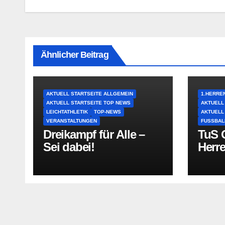
Ähnlicher Beitrag
AKTUELL STARTSEITE ALLGEMEIN
1.HERRE
AKTUELL STARTSEITE TOP NEWS
AKTUELL
LEICHTATHLETIK
TOP-NEWS
AKTUELL
VERANSTALTUNGEN
FUSSBAL
Dreikampf für Alle –
TuS O
Sei dabei!
Herr