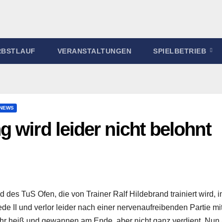
RBSTLAUF
VERANSTALTUNGEN
SPIELBETRIEB
-NEWS
 wird leider nicht belohnt
des TuS Ofen, die von Trainer Ralf Hildebrand trainiert wird, 
de II und verlor leider nach einer nervenaufreibenden Partie mit
ehr heiß und gewannen am Ende, aber nicht ganz verdient. Nun