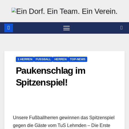
Zum
Inhalt
springen
1.HERREN
FUSSBALL
HERREN
TOP-NEWS
Paukenschlag im
Spitzenspiel!
Unsere Fußballherren gewinnen das Spitzenspiel
gegen die Gäste vom TuS Lehmden – Die Erste