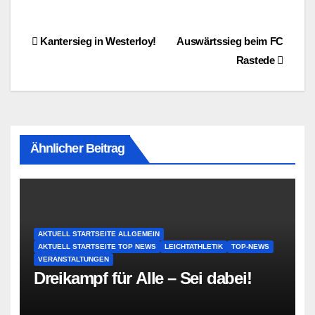
Beitragsnavigation
Kantersieg in Westerloy!
Auswärtssieg beim FC
Rastede
Ähnlicher Beitrag
AKTUELL STARTSEITE ALLGEMEIN
AKTUELL STARTSEITE TOP NEWS
LEICHTATHLETIK
TOP-NEWS
VERANSTALTUNGEN
Dreikampf für Alle – Sei dabei!