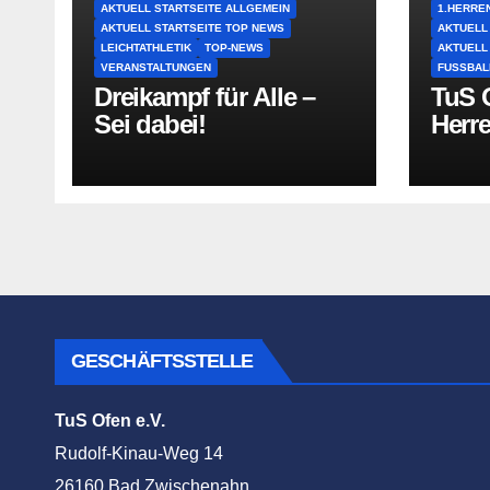
AKTUELL STARTSEITE ALLGEMEIN
1.HERRE
AKTUELL STARTSEITE TOP NEWS
AKTUELL
LEICHTATHLETIK
TOP-NEWS
AKTUELL
VERANSTALTUNGEN
FUSSBAL
Dreikampf für Alle –
TuS O
Sei dabei!
Herr
GESCHÄFTSSTELLE
TuS Ofen e.V.
Rudolf-Kinau-Weg 14
26160 Bad Zwischenahn