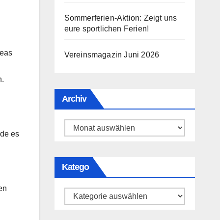
Sommerferien-Aktion: Zeigt uns
eure sportlichen Ferien!
reas
Vereinsmagazin Juni 2026
n.
Archiv
Archiv
rde es
Katego
en
Katego