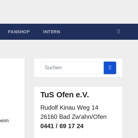
FANSHOP
INTERN
TuS Ofen e.V.
Rudolf Kinau Weg 14
26160 Bad Zw'ahn/Ofen
beim
0441 / 69 17 24