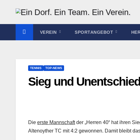
Zum
Inhalt
springen
VEREIN
SPORTANGEBOT
HE
TENNIS
TOP-NEWS
Sieg und Unentschiede
Die
erste Mannschaft
der „Herren 40“ hat ihren Si
Altenoyther TC mit 4:2 gewonnen. Damit bleibt das