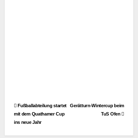
Beitragsnavigation
Fußballabteilung startet
Gerätturn-Wintercup beim
mit dem Quathamer Cup
TuS Ofen
ins neue Jahr