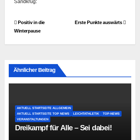
Sandkrug:
Beitragsnavigation
Positiv in die
Erste Punkte auswärts
Winterpause
Ähnlicher Beitrag
AKTUELL STARTSEITE ALLGEMEIN
AKTUELL STARTSEITE TOP NEWS
LEICHTATHLETIK
TOP-NEWS
VERANSTALTUNGEN
Dreikampf für Alle – Sei dabei!