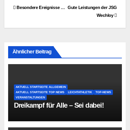
Beitragsnavigation
Besondere Ereignisse …
Gute Leistungen der JSG
Wechloy
Ähnlicher Beitrag
AKTUELL STARTSEITE ALLGEMEIN
AKTUELL STARTSEITE TOP NEWS
LEICHTATHLETIK
TOP-NEWS
VERANSTALTUNGEN
Dreikampf für Alle – Sei dabei!