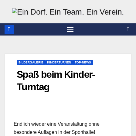
Zum
Inhalt
springen
BILDERGALERIE
KINDERTURNEN
TOP-NEWS
Spaß beim Kinder-
Turntag
Endlich wieder eine Veranstaltung ohne
besondere Auflagen in der Sporthalle!