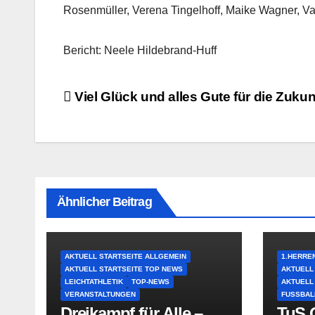
Rosenmüller, Verena Tingelhoff, Maike Wagner, V
Bericht: Neele Hildebrand-Huff
Beitragsnavigation
Viel Glück und alles Gute für die Zukun
Ähnlicher Beitrag
AKTUELL STARTSEITE ALLGEMEIN
1.HERRE
AKTUELL STARTSEITE TOP NEWS
AKTUELL
LEICHTATHLETIK
TOP-NEWS
AKTUELL
VERANSTALTUNGEN
FUSSBAL
Dreikampf für Alle –
TuS O