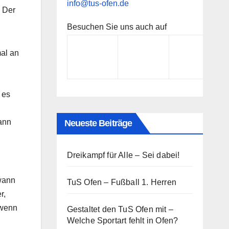
info@tus-ofen.de
! Der
Besuchen Sie uns auch auf
mal an
,
 es
dann
Neueste Beiträge
Dreikampf für Alle – Sei dabei!
 wann
TuS Ofen – Fußball 1. Herren
r,
 wenn
Gestaltet den TuS Ofen mit –
Welche Sportart fehlt in Ofen?