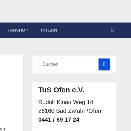
FANSHOP
INTERN
TuS Ofen e.V.
Rudolf Kinau Weg 14
26160 Bad Zw'ahn/Ofen
0441 / 69 17 24
enn