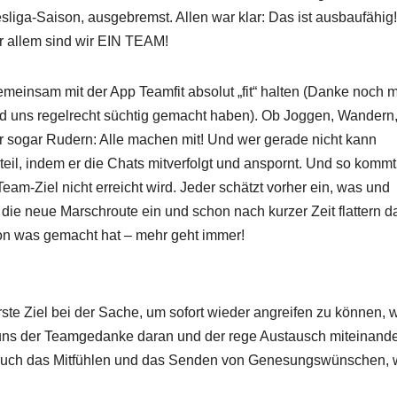
liga-Saison, ausgebremst. Allen war klar: Das ist ausbaufähig
or allem sind wir EIN TEAM!
meinsam mit der App Teamfit absolut „fit“ halten (Danke noch 
nd uns regelrecht süchtig gemacht haben). Ob Joggen, Wandern
r sogar Rudern: Alle machen mit! Und wer gerade nicht kann
nteil, indem er die Chats mitverfolgt und anspornt. Und so kommt
eam-Ziel nicht erreicht wird. Jeder schätzt vorher ein, was und
 die neue Marschroute ein und schon nach kurzer Zeit flattern 
on was gemacht hat – mehr geht immer!
ste Ziel bei der Sache, um sofort wieder angreifen zu können,
 uns der Teamgedanke daran und der rege Austausch miteinande
er auch das Mitfühlen und das Senden von Genesungswünschen,