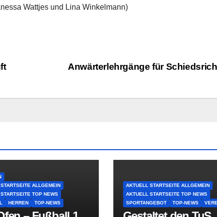
anessa Wattjes und Lina Winkelmann)
ft
Anwärterlehrgänge für Schiedsrich
N
 STARTSEITE ALLGEMEIN
AKTUELL STARTSEITE ALLGEMEIN
 STARTSEITE TOP NEWS
AKTUELL STARTSEITE TOP NEWS
L
HERREN
TOP-NEWS
SPORTANGEBOT
TOP-NEWS
VERE
fen – Fußball 1.
Gestaltet den TuS