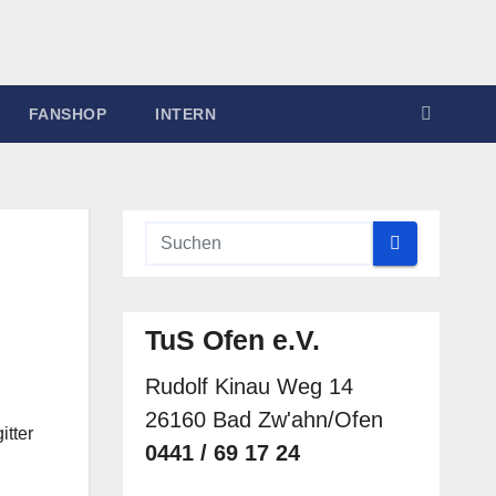
FANSHOP
INTERN
TuS Ofen e.V.
Rudolf Kinau Weg 14
26160 Bad Zw'ahn/Ofen
itter
0441 / 69 17 24