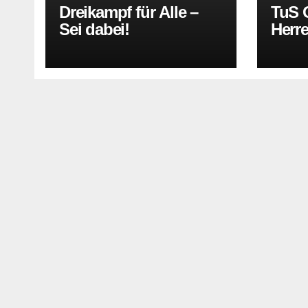
Dreikampf für Alle –
TuS O
Sei dabei!
Herr