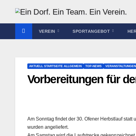
Zum
Inhalt
springen
VEREIN
SPORTANGEBOT
HE
AKTUELL STARTSEITE ALLGEMEIN
TOP-NEWS
VERANSTALTUNGEN
Vorbereitungen für de
Am Sonntag findet der 30. Ofener Herbstlauf statt u
wurden angeliefert.
Am Samstag wird die Laufstrecke gekennzeichnet u