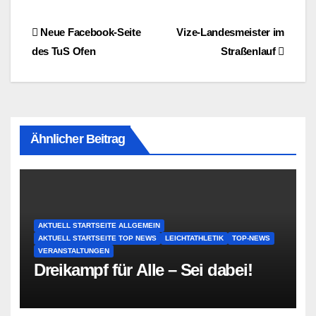
Beitragsnavigation
Neue Facebook-Seite
Vize-Landesmeister im
des TuS Ofen
Straßenlauf
Ähnlicher Beitrag
AKTUELL STARTSEITE ALLGEMEIN
AKTUELL STARTSEITE TOP NEWS
LEICHTATHLETIK
TOP-NEWS
VERANSTALTUNGEN
Dreikampf für Alle – Sei dabei!