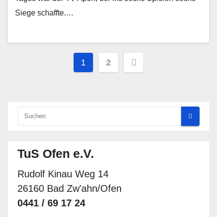
Siege schaffte.…
Seitennummerierung
1
2
der
Beiträge
TuS Ofen e.V.
Rudolf Kinau Weg 14
26160 Bad Zw'ahn/Ofen
0441 / 69 17 24