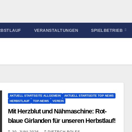
RBSTLAUF
VERANSTALTUNGEN
SPIELBETRIEB
AKTUELL STARTSEITE ALLGEMEIN
AKTUELL STARTSEITE TOP NEWS
HERBSTLAUF
TOP-NEWS
VEREIN
Mit Herzblut und Nähmaschine: Rot-
blaue Girlanden für unseren Herbstlauf!
30. JUNI 2026
DIETRCH BOLES