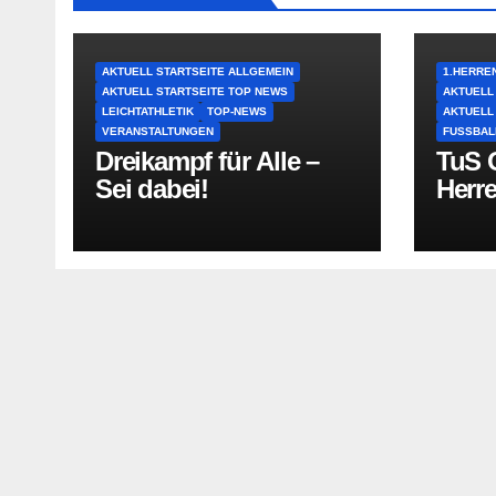
AKTUELL STARTSEITE ALLGEMEIN
1.HERRE
AKTUELL STARTSEITE TOP NEWS
AKTUELL
LEICHTATHLETIK
TOP-NEWS
AKTUELL
VERANSTALTUNGEN
FUSSBAL
Dreikampf für Alle –
TuS O
Sei dabei!
Herr