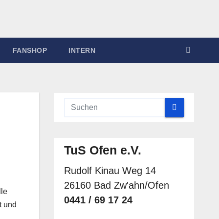
FANSHOP
INTERN
TuS Ofen e.V.
Rudolf Kinau Weg 14
26160 Bad Zw'ahn/Ofen
lle
0441 / 69 17 24
st und