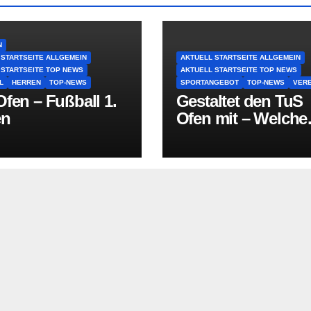
N
 STARTSEITE ALLGEMEIN
AKTUELL STARTSEITE ALLGEMEIN
 STARTSEITE TOP NEWS
AKTUELL STARTSEITE TOP NEWS
L
HERREN
TOP-NEWS
SPORTANGEBOT
TOP-NEWS
VERE
fen – Fußball 1.
Gestaltet den TuS
en
Ofen mit – Welche
Sportart fehlt in O