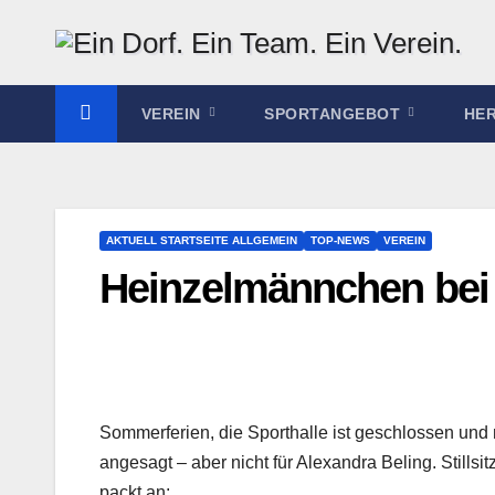
Zum
Inhalt
springen
VEREIN
SPORTANGEBOT
HE
AKTUELL STARTSEITE ALLGEMEIN
TOP-NEWS
VEREIN
Heinzelmännchen bei 
Sommerferien, die Sporthalle ist geschlossen und m
angesagt – aber nicht für Alexandra Beling. Stillsit
packt an: