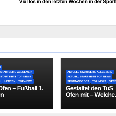
Viel los in den letzten Wochen in der Sport
N
 STARTSEITE ALLGEMEIN
AKTUELL STARTSEITE ALLGEMEIN
 STARTSEITE TOP NEWS
AKTUELL STARTSEITE TOP NEWS
L
HERREN
TOP-NEWS
SPORTANGEBOT
TOP-NEWS
VERE
fen – Fußball 1.
Gestaltet den TuS
en
Ofen mit – Welche
Sportart fehlt in O