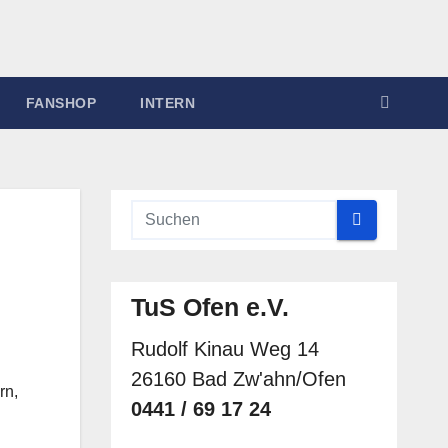
FANSHOP
INTERN
TuS Ofen e.V.
Rudolf Kinau Weg 14
26160 Bad Zw'ahn/Ofen
rn,
0441 / 69 17 24