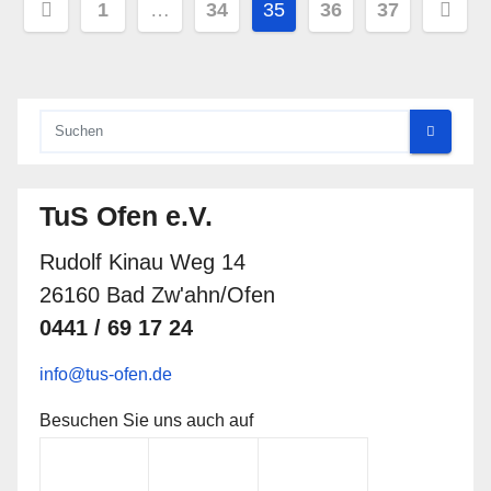
Seitennummerierung
1
…
34
35
36
37
der
Beiträge
TuS Ofen e.V.
Rudolf Kinau Weg 14
26160 Bad Zw'ahn/Ofen
0441 / 69 17 24
info@tus-ofen.de
Besuchen Sie uns auch auf