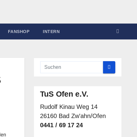
FANSHOP
INTERN
S
TuS Ofen e.V.
Rudolf Kinau Weg 14
26160 Bad Zw'ahn/Ofen
0441 / 69 17 24
den