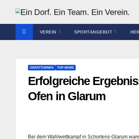
Zum
Inhalt
springen
VEREIN
SPORTANGEBOT
HE
GERÄTTURNEN
TOP-NEWS
Erfolgreiche Ergebni
Ofen in Glarum
Bei dem Wahlwettkampf in Schortens-Glarum ware