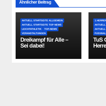
Ähnlicher Beitrag
AKTUELL STARTSEITE ALLGEMEIN
1.HERRE
AKTUELL STARTSEITE TOP NEWS
AKTUELL
LEICHTATHLETIK
TOP-NEWS
AKTUELL
VERANSTALTUNGEN
FUSSBAL
Dreikampf für Alle –
TuS O
Sei dabei!
Herr