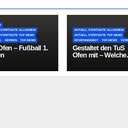
N
 STARTSEITE ALLGEMEIN
AKTUELL STARTSEITE ALLGEMEIN
 STARTSEITE TOP NEWS
AKTUELL STARTSEITE TOP NEWS
L
HERREN
TOP-NEWS
SPORTANGEBOT
TOP-NEWS
VERE
fen – Fußball 1.
Gestaltet den TuS
en
Ofen mit – Welche
Sportart fehlt in O