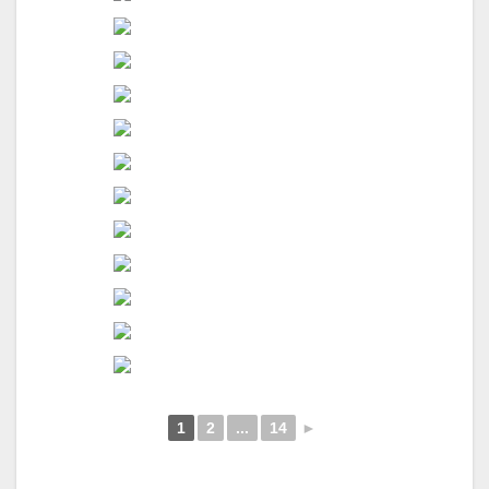
1
2
...
14
►