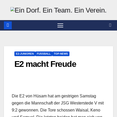
Zum
Inhalt
springen
E2-JUNIOREN
FUSSBALL
TOP-NEWS
E2 macht Freude
Die E2 von Hüsam hat am gestrigen Samstag
gegen die Mannschaft der JSG Westerstede V mit
9:2 gewonnen. Die Tore schossen Waisal, Keno