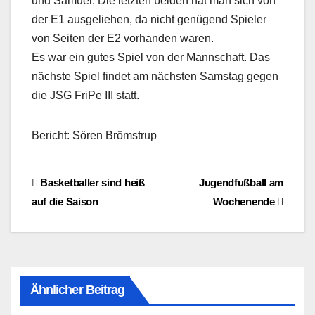
und Samuel. Die letzten beiden hat man sich von
der E1 ausgeliehen, da nicht genügend Spieler
von Seiten der E2 vorhanden waren.
Es war ein gutes Spiel von der Mannschaft. Das
nächste Spiel findet am nächsten Samstag gegen
die JSG FriPe III statt.
Bericht: Sören Brömstrup
Beitragsnavigation
Basketballer sind heiß
Jugendfußball am
auf die Saison
Wochenende
Ähnlicher Beitrag