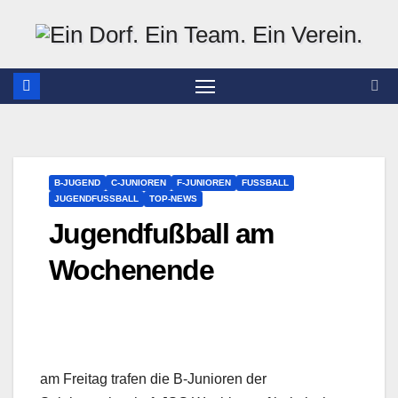
Zum
Inhalt
springen
B-JUGEND
C-JUNIOREN
F-JUNIOREN
FUSSBALL
JUGENDFUSSBALL
TOP-NEWS
Jugendfußball am
Wochenende
am Freitag trafen die B-Junioren der