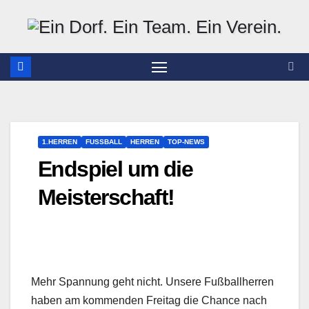
Zum
Inhalt
springen
1.HERREN
FUSSBALL
HERREN
TOP-NEWS
Endspiel um die
Meisterschaft!
Mehr Spannung geht nicht. Unsere Fußballherren
haben am kommenden Freitag die Chance nach