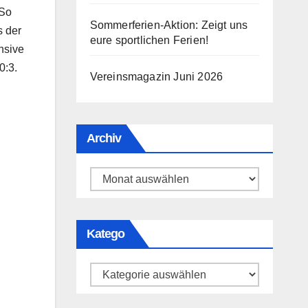
 So
Sommerferien-Aktion: Zeigt uns
s der
eure sportlichen Ferien!
nsive
0:3.
Vereinsmagazin Juni 2026
Archiv
Archiv
Katego
Katego