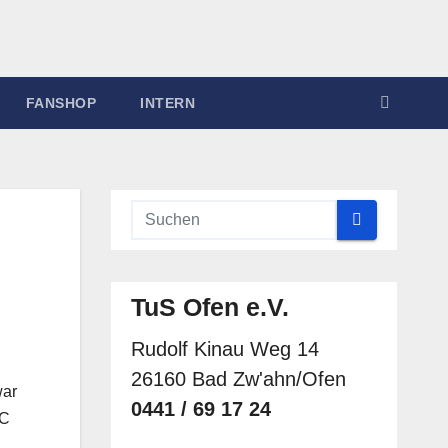
FANSHOP
INTERN
TuS Ofen e.V.
Rudolf Kinau Weg 14
26160 Bad Zw'ahn/Ofen
war
0441 / 69 17 24
FC