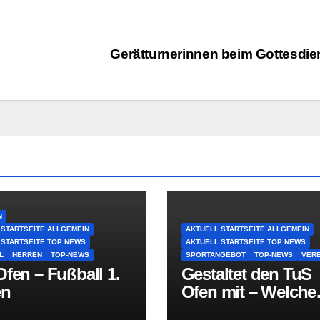
Gerätturnerinnen beim Gottesdie
N
 STARTSEITE ALLGEMEIN
AKTUELL STARTSEITE ALLGEMEIN
 STARTSEITE TOP NEWS
AKTUELL STARTSEITE TOP NEWS
L
HERREN
TOP-NEWS
SPORTANGEBOT
TOP-NEWS
VERE
fen – Fußball 1.
Gestaltet den TuS
en
Ofen mit – Welche
Sportart fehlt in O