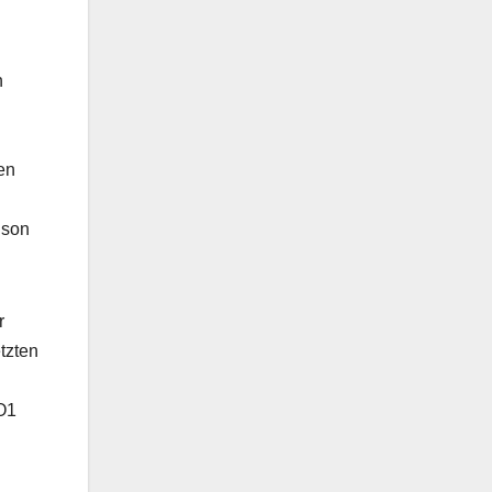
h
en
ison
r
tzten
SO1