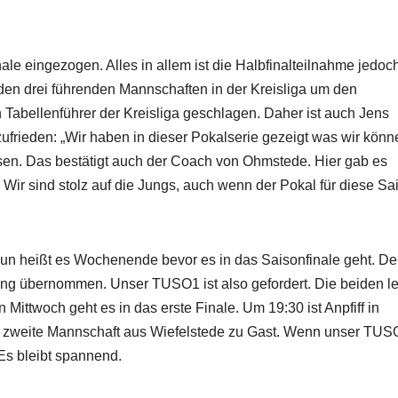
ale eingezogen. Alles in allem ist die Halbfinalteilnahme jedoc
 den drei führenden Mannschaften in der Kreisliga um den
n Tabellenführer der Kreisliga geschlagen. Daher ist auch Jens
ufrieden: „Wir haben in dieser Pokalserie gezeigt was wir könn
ssen. Das bestätigt auch der Coach von Ohmstede. Hier gab es
 Wir sind stolz auf die Jungs, auch wenn der Pokal für diese Sa
 Nun heißt es Wochenende bevor es in das Saisonfinale geht. De
ng übernommen. Unser TUSO1 ist also gefordert. Die beiden le
twoch geht es in das erste Finale. Um 19:30 ist Anpfiff in
die zweite Mannschaft aus Wiefelstede zu Gast. Wenn unser TU
 Es bleibt spannend.