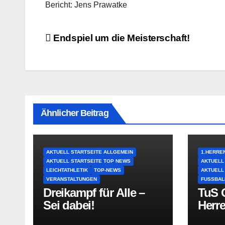
Bericht: Jens Prawatke
Beitragsnavigation
Endspiel um die Meisterschaft!
Ähnlicher Beitrag
AKTUELL STARTSEITE ALLGEMEIN
1.HERRE
AKTUELL STARTSEITE TOP NEWS
AKTUELL
LEICHTATHLETIK
TOP-NEWS
AKTUELL
VERANSTALTUNGEN
FUSSBAL
Dreikampf für Alle –
TuS O
Sei dabei!
Herr