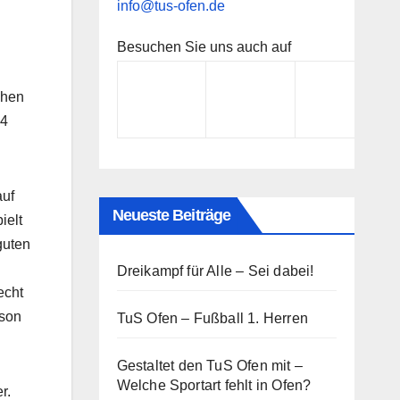
info@tus-ofen.de
Besuchen Sie uns auch auf
chen
:4
auf
Neueste Beiträge
ielt
guten
Dreikampf für Alle – Sei dabei!
echt
ison
TuS Ofen – Fußball 1. Herren
Gestaltet den TuS Ofen mit –
Welche Sportart fehlt in Ofen?
r.