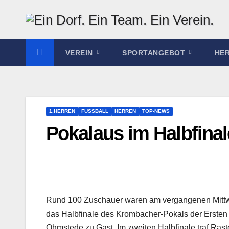
Zum
Inhalt
springen
VEREIN
SPORTANGEBOT
HE
1.HERREN
FUSSBALL
HERREN
TOP-NEWS
Pokalaus im Halbfinal
Rund 100 Zuschauer waren am vergangenen Mitt
das Halbfinale des Krombacher-Pokals der Erste
Ohmstede zu Gast. Im zweiten Halbfinale traf Ras