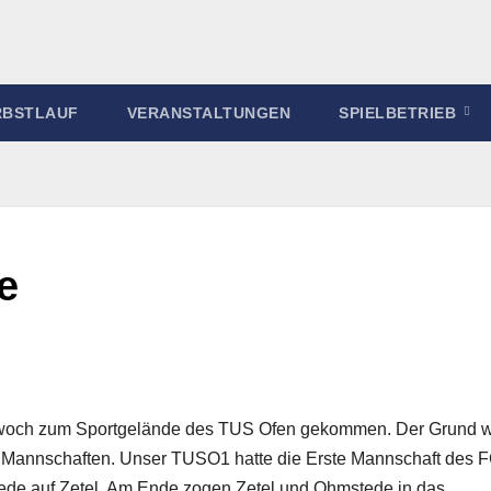
RBSTLAUF
VERANSTALTUNGEN
SPIELBETRIEB
e
woch zum Sportgelände des TUS Ofen gekommen. Der Grund 
n Mannschaften. Unser TUSO1 hatte die Erste Mannschaft des 
tede auf Zetel. Am Ende zogen Zetel und Ohmstede in das