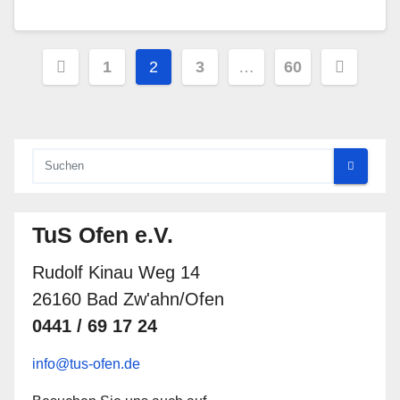
Seitennummerierung
1
2
3
…
60
der
Beiträge
TuS Ofen e.V.
Rudolf Kinau Weg 14
26160 Bad Zw'ahn/Ofen
0441 / 69 17 24
info@tus-ofen.de