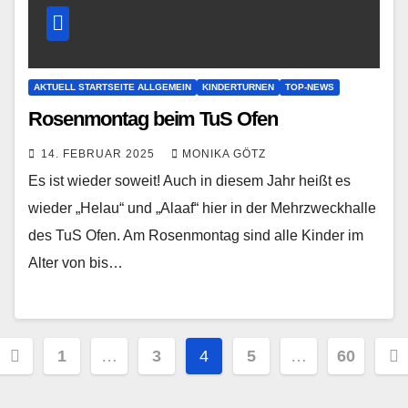
AKTUELL STARTSEITE ALLGEMEIN
KINDERTURNEN
TOP-NEWS
Rosenmontag beim TuS Ofen
14. FEBRUAR 2025
MONIKA GÖTZ
Es ist wieder soweit! Auch in diesem Jahr heißt es
wieder „Helau“ und „Alaaf“ hier in der Mehrzweckhalle
des TuS Ofen. Am Rosenmontag sind alle Kinder im
Alter von bis…
Seitennummerierung
1
…
3
4
5
…
60
der