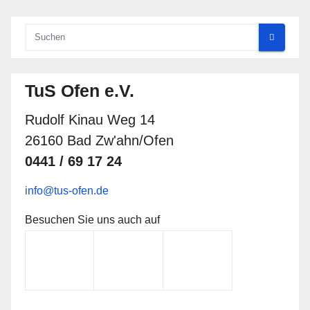
Beiträge
TuS Ofen e.V.
Rudolf Kinau Weg 14
26160 Bad Zw'ahn/Ofen
0441 / 69 17 24
info@tus-ofen.de
Besuchen Sie uns auch auf