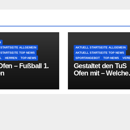
N
 STARTSEITE ALLGEMEIN
AKTUELL STARTSEITE ALLGEMEIN
 STARTSEITE TOP NEWS
AKTUELL STARTSEITE TOP NEWS
L
HERREN
TOP-NEWS
SPORTANGEBOT
TOP-NEWS
VERE
fen – Fußball 1.
Gestaltet den TuS
en
Ofen mit – Welche
Sportart fehlt in O