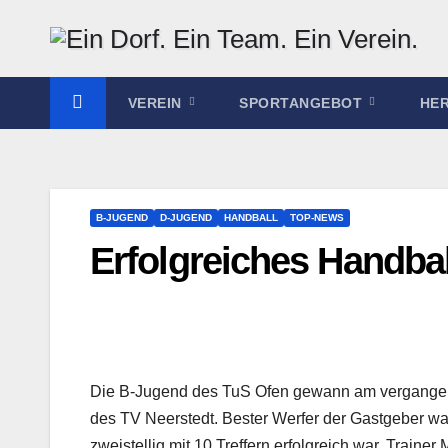
Zum
Inhalt
springen
VEREIN
SPORTANGEBOT
HE
B-JUGEND
D-JUGEND
HANDBALL
TOP-NEWS
Erfolgreiches Handb
Die B-Jugend des TuS Ofen gewann am vergangene
des TV Neerstedt. Bester Werfer der Gastgeber war
zweistellig mit 10 Treffern erfolgreich war. Traine