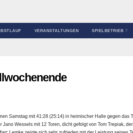
RBSTLAUF
VERANSTALTUNGEN
SPIELBETRIEB
allwochenende
n Samstag mit 41:28 (25:14) in heimischer Halle gegen das 
 Jano Wessels mit 12 Toren, dicht gefolgt von Tom Trepiak, de
r Marc Lemke zeigte sich sehr zufrieden mit der Leistung seines 